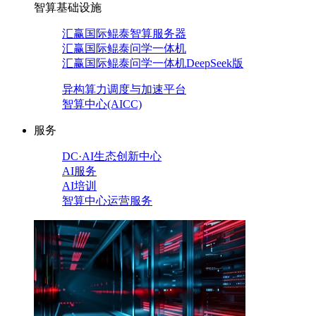
智算基础设施
汇赢国际鲲泰智算服务器
汇赢国际鲲泰问学一体机
汇赢国际鲲泰问学一体机DeepSeek版
异构算力调度与加速平台
智算中心(AICC)
服务
DC·AI生态创新中心
AI服务
AI培训
智算中心运营服务