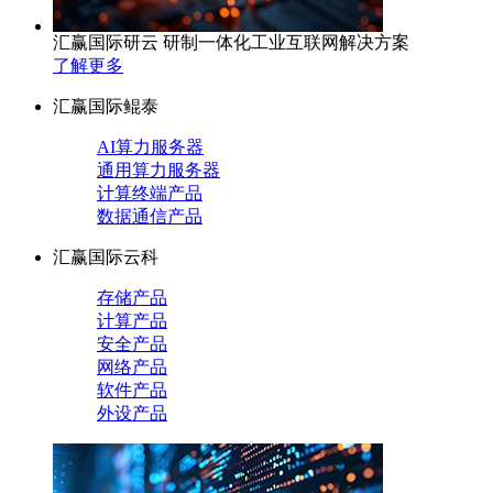
汇赢国际研云 研制一体化工业互联网解决方案
了解更多
汇赢国际鲲泰
AI算力服务器
通用算力服务器
计算终端产品
数据通信产品
汇赢国际云科
存储产品
计算产品
安全产品
网络产品
软件产品
外设产品