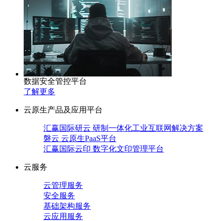
数据安全管控平台
了解更多
云原生产品及应用平台
汇赢国际研云 研制一体化工业互联网解决方案
磐云 云原生PaaS平台
汇赢国际云印 数字化文印管理平台
云服务
云管理服务
安全服务
基础架构服务
云应用服务